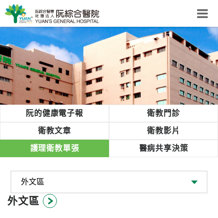
阮綜合醫院
粉絲團
網站導覽
Select Language
▼
回首頁
阮的健康電子報
衛教門診
阮
衛教文章
衛教影片
綜
護理衛教單張
醫病共享決策
合
健
康
照
護
外文區
體