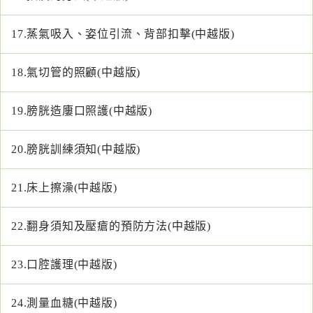
專
區
17.
蒸氣吸入、姿位引流、背部扣擊(中越版)
員
18.
氣切管的照顧(中越版)
工
專
區
19.
膀胱造廔口照護(中越版)
永
20.
膀胱訓練須知(中越版)
續
發
21.
床上擦澡(中越版)
展
22.
翻身須知及壓瘡的預防方法(中越版)
23.
口腔護理(中越版)
24.
測量血糖(中越版)