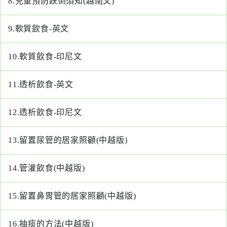
8.
兒童預防跌倒須知(越南文)
醫
藥
9.
軟質飲食-英文
知
識
10.
軟質飲食-印尼文
社
11.
透析飲食-英文
區
服
12.
透析飲食-印尼文
務
13.
留置尿管的居家照顧(中越版)
學
術
專
14.
管灌飲食(中越版)
區
15.
留置鼻胃管的居家照顧(中越版)
訊
息
16.
抽痰的方法(中越版)