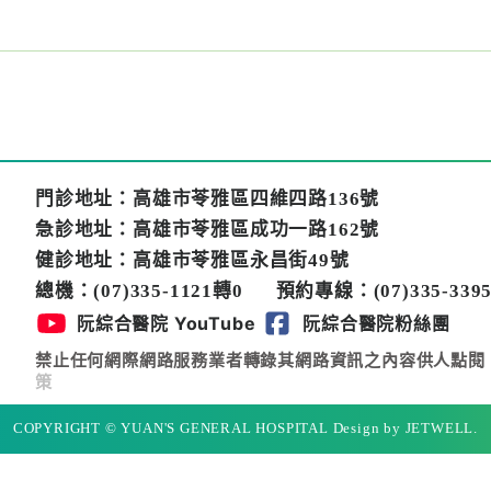
門診地址：高雄市苓雅區四維四路136號
急診地址：高雄市苓雅區成功一路162號
健診地址：高雄市苓雅區永昌街49號
總機：(07)335-1121轉0
預約專線：(07)335-3395
阮綜合醫院 YouTube
阮綜合醫院粉絲團
禁止任何網際網路服務業者轉錄其網路資訊之內容供人點閱
策
COPYRIGHT © YUAN'S GENERAL HOSPITAL Design by JETWELL.