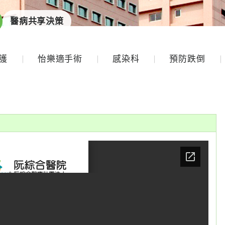
醫病共享決策
護
怡樂適手術
感染科
預防跌倒