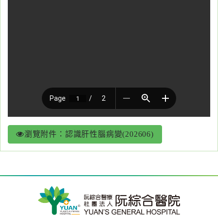
醫
藥
知
識
社
區
服
務
瀏覽附件：認識肝性腦病變(202606)
學
術
專
區
訊
息