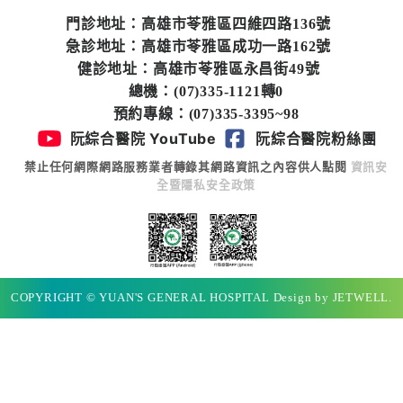
專
門診地址：高雄市苓雅區四維四路136號
區
急診地址：高雄市苓雅區成功一路162號
健診地址：高雄市苓雅區永昌街49號
員
總機：(07)335-1121轉0
工
預約專線：(07)335-3395~98
專
阮綜合醫院 YouTube
阮綜合醫院粉絲團
區
禁止任何網際網路服務業者轉錄其網路資訊之內容供人點閱
資訊安
全暨隱私安全政策
永
續
發
展
COPYRIGHT © YUAN'S GENERAL HOSPITAL Design by JETWELL.