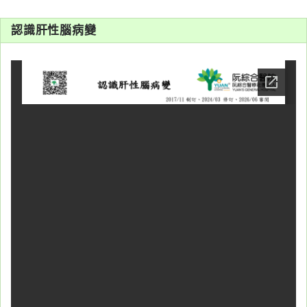
系
認識肝性腦病變
認
識
阮
綜
合
醫
療
服
務
就
醫
指
南