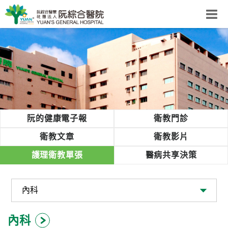
阮綜合醫院
粉絲團
網站導覽
Select Language
▼
回首頁
阮的健康電子報
衛教門診
阮
衛教文章
衛教影片
綜
護理衛教單張
醫病共享決策
合
健
康
照
護
內科
體