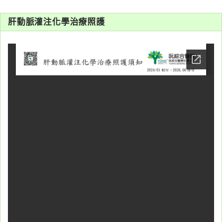
系
肝動脈灌注化學治療照護
認
識
阮
綜
合
醫
療
服
務
就
醫
指
南