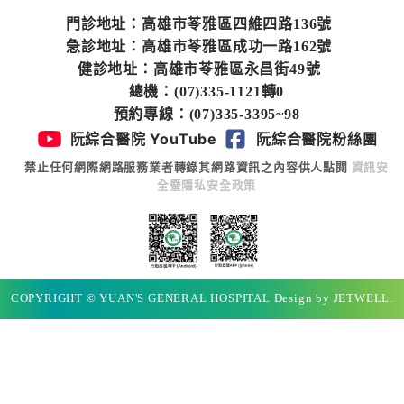
專
門診地址：高雄市苓雅區四維四路136號
區
急診地址：高雄市苓雅區成功一路162號
健診地址：高雄市苓雅區永昌街49號
員
總機：(07)335-1121轉0
工
預約專線：(07)335-3395~98
專
阮綜合醫院 YouTube
阮綜合醫院粉絲團
區
禁止任何網際網路服務業者轉錄其網路資訊之內容供人點閱
資訊安
全暨隱私安全政策
永
續
發
展
COPYRIGHT © YUAN'S GENERAL HOSPITAL Design by JETWELL.