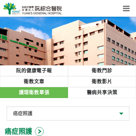
阮綜合醫院
粉絲團
網站導覽
Select Language
▼
回首頁
阮的健康電子報
衛教門診
阮
衛教文章
衛教影片
綜
護理衛教單張
醫病共享決策
合
健
康
照
護
癌症照護
體