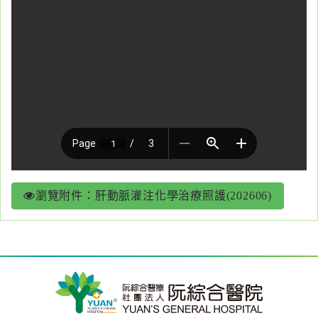
醫
藥
知
識
社
區
服
務
瀏覽附件：肝動脈灌注化學治療照護(202606)
學
術
專
區
訊
息