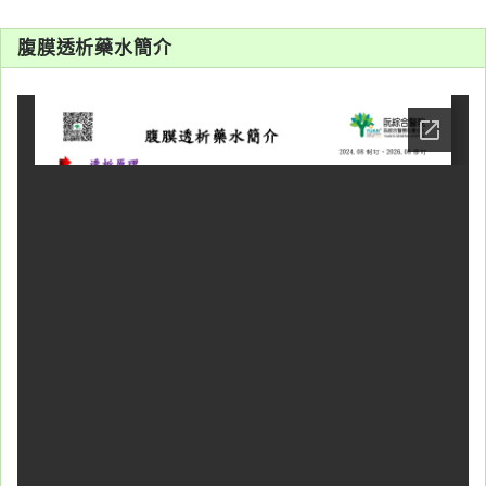
系
腹膜透析藥水簡介
認
識
阮
綜
合
醫
療
服
務
就
醫
指
南