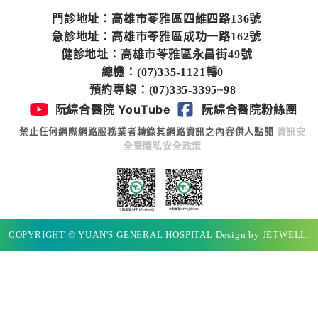
專
門診地址：高雄市苓雅區四維四路136號
區
急診地址：高雄市苓雅區成功一路162號
健診地址：高雄市苓雅區永昌街49號
員
總機：(07)335-1121轉0
工
預約專線：(07)335-3395~98
專
阮綜合醫院 YouTube
阮綜合醫院粉絲團
區
禁止任何網際網路服務業者轉錄其網路資訊之內容供人點閱
資訊安
全暨隱私安全政策
永
續
發
展
COPYRIGHT © YUAN'S GENERAL HOSPITAL Design by JETWELL.