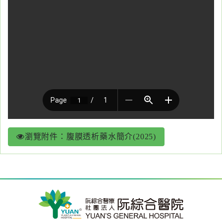
醫
藥
知
識
社
區
服
務
瀏覽附件：腹膜透析藥水簡介(2025)
學
術
專
區
訊
息