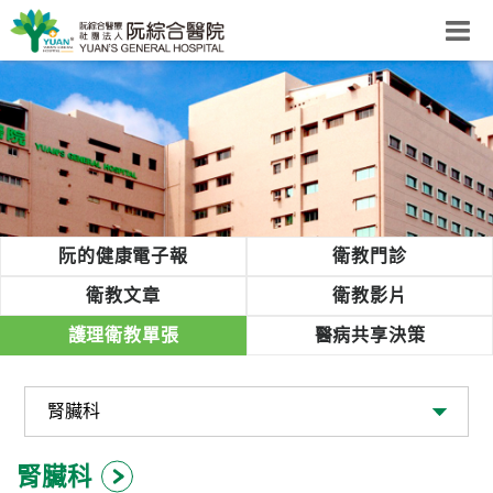
阮綜合醫院
粉絲團
網站導覽
Select Language
▼
回首頁
阮的健康電子報
衛教門診
阮
衛教文章
衛教影片
綜
護理衛教單張
醫病共享決策
合
健
康
照
護
腎臟科
體