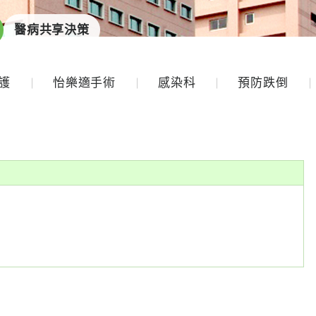
醫病共享決策
護
怡樂適手術
感染科
預防跌倒