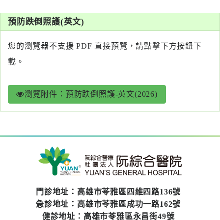
系
預防跌倒照護(英文)
認
識
您的瀏覽器不支援 PDF 直接預覽，請點擊下方按鈕下
阮
載。
綜
合
瀏覽附件：預防跌倒照護-英文(2026)
醫
療
服
務
就
醫
門診地址：高雄市苓雅區四維四路136號
指
急診地址：高雄市苓雅區成功一路162號
南
健診地址：高雄市苓雅區永昌街49號