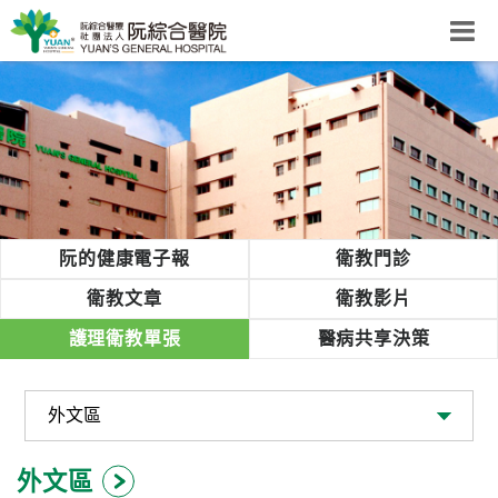
阮綜合醫院
粉絲團
網站導覽
Select Language
▼
回首頁
阮的健康電子報
衛教門診
阮
衛教文章
衛教影片
綜
護理衛教單張
醫病共享決策
合
健
康
照
護
外文區
體