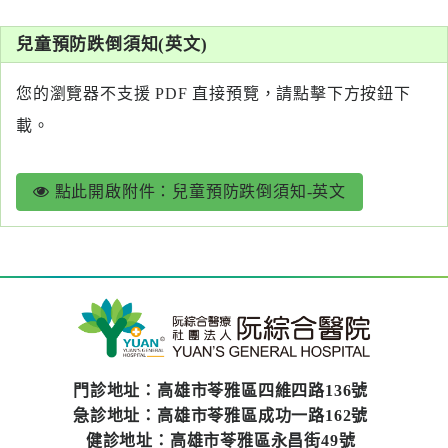
系
兒童預防跌倒須知(英文)
認
識
您的瀏覽器不支援 PDF 直接預覽，請點擊下方按鈕下
阮
載。
綜
合
點此開啟附件：兒童預防跌倒須知-英文
醫
療
服
務
就
醫
門診地址：高雄市苓雅區四維四路136號
指
急診地址：高雄市苓雅區成功一路162號
南
健診地址：高雄市苓雅區永昌街49號