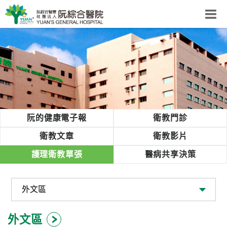
阮綜合醫院
粉絲團
網站導覽
Select Language
▼
回首頁
阮的健康電子報
衛教門診
阮
衛教文章
衛教影片
綜
護理衛教單張
醫病共享決策
合
健
康
照
護
外文區
體