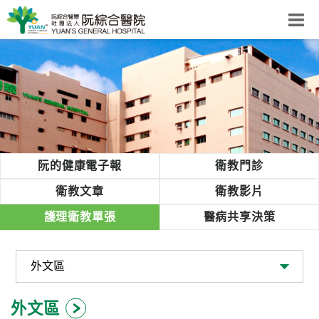
阮綜合醫院
粉絲團
網站導覽
Select Language
▼
回首頁
阮的健康電子報
衛教門診
阮
衛教文章
衛教影片
綜
護理衛教單張
醫病共享決策
合
健
康
照
護
外文區
體