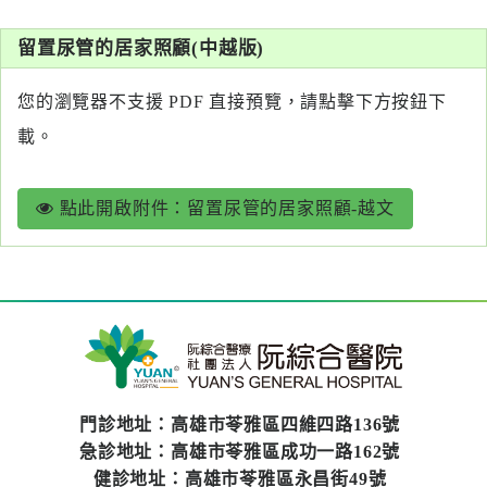
系
留置尿管的居家照顧(中越版)
認
識
您的瀏覽器不支援 PDF 直接預覽，請點擊下方按鈕下
阮
載。
綜
合
點此開啟附件：留置尿管的居家照顧-越文
醫
療
服
務
就
醫
門診地址：高雄市苓雅區四維四路136號
指
急診地址：高雄市苓雅區成功一路162號
南
健診地址：高雄市苓雅區永昌街49號