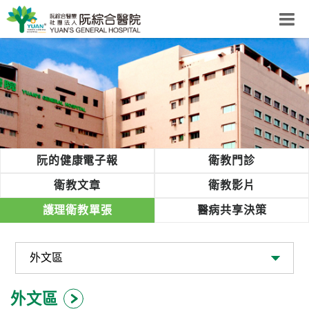
阮綜合醫院
粉絲團
網站導覽
Select Language
▼
回首頁
阮的健康電子報
衛教門診
阮
衛教文章
衛教影片
綜
護理衛教單張
醫病共享決策
合
健
康
照
護
外文區
體