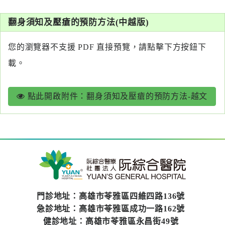
系
翻身須知及壓瘡的預防方法(中越版)
認
識
您的瀏覽器不支援 PDF 直接預覽，請點擊下方按鈕下
阮
載。
綜
合
點此開啟附件：翻身須知及壓瘡的預防方法-越文
醫
療
服
務
就
醫
門診地址：高雄市苓雅區四維四路136號
指
急診地址：高雄市苓雅區成功一路162號
南
健診地址：高雄市苓雅區永昌街49號