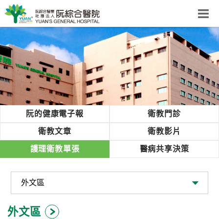
阮綜合醫院
粉絲團
網站導覽
Select Language
▼
回首頁
阮的健康電子報
衛教門診
阮
衛教文章
衛教影片
綜
護理衛教單張
醫病共享決策
合
健
康
照
護
外文區
體