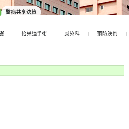
醫病共享決策
護
怡樂適手術
感染科
預防跌倒