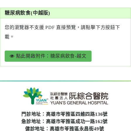
系
糖尿病飲食(中越版)
認
識
您的瀏覽器不支援 PDF 直接預覽，請點擊下方按鈕下
阮
載。
綜
合
點此開啟附件：糖尿病飲食-越文
醫
療
服
務
就
醫
門診地址：高雄市苓雅區四維四路136號
指
急診地址：高雄市苓雅區成功一路162號
南
健診地址：高雄市苓雅區永昌街49號