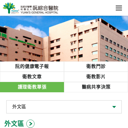
阮綜合醫院
粉絲團
網站導覽
Select Language
▼
回首頁
阮的健康電子報
衛教門診
阮
衛教文章
衛教影片
綜
護理衛教單張
醫病共享決策
合
健
康
照
護
外文區
體