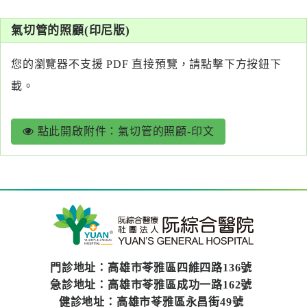
系
氣切管的照顧(印尼版)
認
識
您的瀏覽器不支援 PDF 直接預覽，請點擊下方按鈕下
阮
載。
綜
合
點此開啟附件：氣切管的照顧-印文
醫
療
服
務
就
醫
門診地址：高雄市苓雅區四維四路136號
指
急診地址：高雄市苓雅區成功一路162號
南
健診地址：高雄市苓雅區永昌街49號