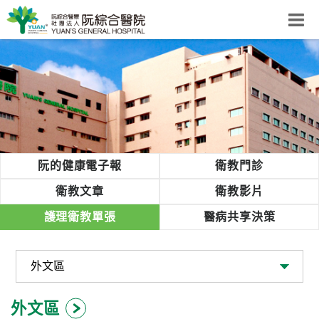
阮綜合醫院
粉絲團
網站導覽
Select Language
▼
回首頁
阮的健康電子報
衛教門診
阮
衛教文章
衛教影片
綜
護理衛教單張
醫病共享決策
合
健
康
照
護
外文區
體