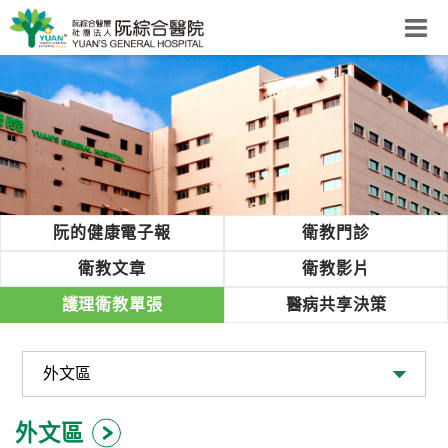
阮綜合醫院
粉絲團
網站導覽
Select Language
▼
回首頁
阮的健康電子報
衛教門診
阮
衛教文章
衛教影片
綜
護理衛教單張
醫病共享決策
合
健
康
照
護
外文區
體