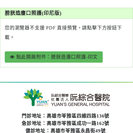
系
膀胱造廔口照護(印尼版)
認
識
您的瀏覽器不支援 PDF 直接預覽，請點擊下方按鈕下
阮
載。
綜
合
點此開啟附件：膀胱造廔口照護-印文
醫
療
服
務
就
醫
門診地址：高雄市苓雅區四維四路136號
指
急診地址：高雄市苓雅區成功一路162號
南
健診地址：高雄市苓雅區永昌街49號