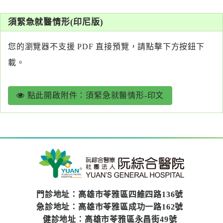
系
須緊急就醫情形(印尼版)
認
識
您的瀏覽器不支援 PDF 直接預覽，請點擊下方按鈕下
阮
載。
綜
合
點此開啟附件：須緊急就醫情形-印文
醫
療
服
務
就
醫
門診地址：高雄市苓雅區四維四路136號
指
急診地址：高雄市苓雅區成功一路162號
南
健診地址：高雄市苓雅區永昌街49號