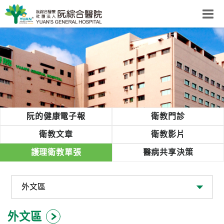
阮綜合醫院
粉絲團
網站導覽
Select Language
▼
回首頁
阮的健康電子報
衛教門診
阮
衛教文章
衛教影片
綜
護理衛教單張
醫病共享決策
合
健
康
照
護
外文區
體