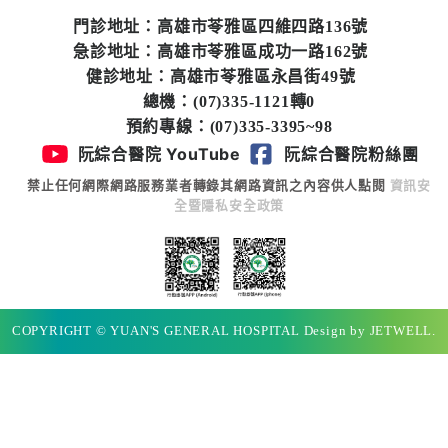
專
門診地址：高雄市苓雅區四維四路136號
區
急診地址：高雄市苓雅區成功一路162號
健診地址：高雄市苓雅區永昌街49號
員
總機：(07)335-1121轉0
工
預約專線：(07)335-3395~98
專
阮綜合醫院 YouTube
阮綜合醫院粉絲團
區
禁止任何網際網路服務業者轉錄其網路資訊之內容供人點閱
資訊安
全暨隱私安全政策
永
續
發
展
COPYRIGHT © YUAN'S GENERAL HOSPITAL Design by JETWELL.