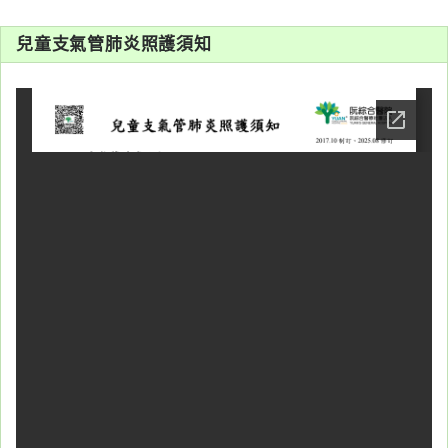
系
兒童支氣管肺炎照護須知
認
識
阮
綜
合
醫
療
服
務
就
醫
指
南