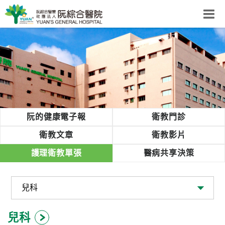
阮綜合醫院
粉絲團
網站導覽
Select Language
▼
回首頁
阮的健康電子報
衛教門診
阮
衛教文章
衛教影片
綜
護理衛教單張
醫病共享決策
合
健
康
照
護
兒科
體