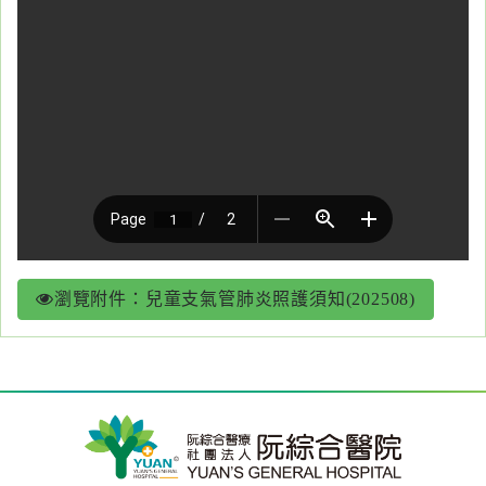
醫
藥
知
識
社
區
服
務
瀏覽附件：兒童支氣管肺炎照護須知(202508)
學
術
專
區
訊
息