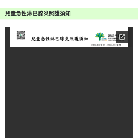
系
兒童急性淋巴腺炎照護須知
認
識
阮
綜
合
醫
療
服
務
就
醫
指
南