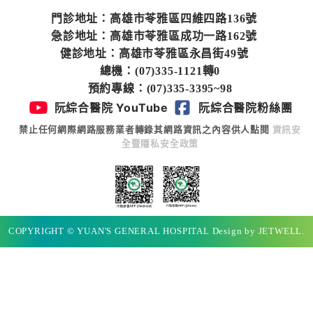
專
門診地址：高雄市苓雅區四維四路136號
區
急診地址：高雄市苓雅區成功一路162號
健診地址：高雄市苓雅區永昌街49號
員
總機：(07)335-1121轉0
工
預約專線：(07)335-3395~98
專
阮綜合醫院 YouTube
阮綜合醫院粉絲團
區
禁止任何網際網路服務業者轉錄其網路資訊之內容供人點閱
資訊安
全暨隱私安全政策
永
續
發
展
COPYRIGHT © YUAN'S GENERAL HOSPITAL Design by JETWELL.