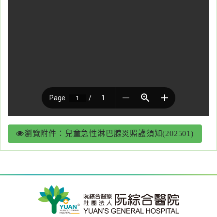
醫
藥
知
識
社
區
服
務
瀏覽附件：兒童急性淋巴腺炎照護須知(202501)
學
術
專
區
訊
息