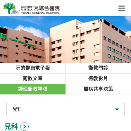
阮綜合醫院
粉絲團
網站導覽
Select Language
▼
回首頁
阮的健康電子報
衛教門診
阮
衛教文章
衛教影片
綜
護理衛教單張
醫病共享決策
合
健
康
照
護
兒科
體