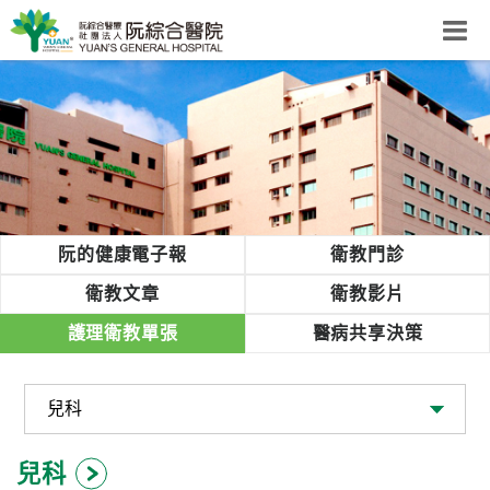
阮綜合醫院
粉絲團
網站導覽
Select Language
▼
回首頁
阮的健康電子報
衛教門診
阮
衛教文章
衛教影片
綜
護理衛教單張
醫病共享決策
合
健
康
照
護
兒科
體