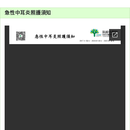
系
急性中耳炎照護須知
認
識
阮
綜
合
醫
療
服
務
就
醫
指
南