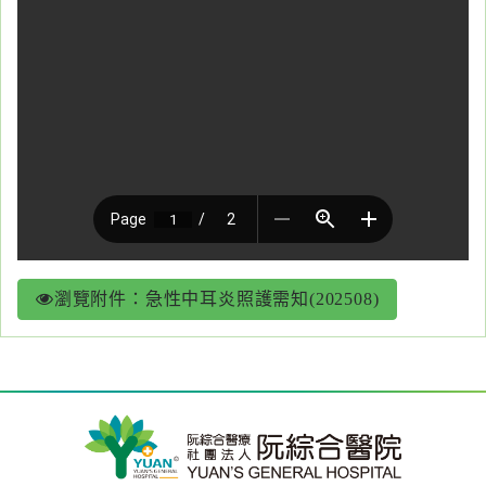
醫
藥
知
識
社
區
服
務
瀏覽附件：急性中耳炎照護需知(202508)
學
術
專
區
訊
息