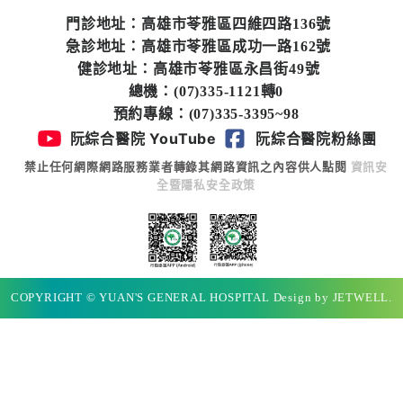
專
門診地址：高雄市苓雅區四維四路136號
區
急診地址：高雄市苓雅區成功一路162號
健診地址：高雄市苓雅區永昌街49號
員
總機：(07)335-1121轉0
工
預約專線：(07)335-3395~98
專
阮綜合醫院 YouTube
阮綜合醫院粉絲團
區
禁止任何網際網路服務業者轉錄其網路資訊之內容供人點閱
資訊安
全暨隱私安全政策
永
續
發
展
COPYRIGHT © YUAN'S GENERAL HOSPITAL Design by JETWELL.