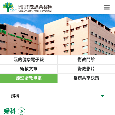
阮綜合醫院
粉絲團
網站導覽
Select Language
▼
回首頁
阮的健康電子報
衛教門診
阮
衛教文章
衛教影片
綜
護理衛教單張
醫病共享決策
合
健
康
照
護
婦科
體