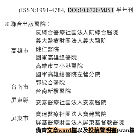
系
(ISSN:
1991-4784,
DOI:
10.6726/MJST
半年刊
認
※聯合出版醫院：
識
阮綜合醫療社團法人阮綜合醫院
阮
義大醫療財團法人義大醫院
綜
健仁醫院
合
高雄市
國軍高雄總醫院
醫
高雄市立小港醫院
療
國軍高雄總醫院左營分院
服
郭綜合醫院
台南市
務
台南新樓醫院
屏東縣
安泰醫療社團法人安泰醫院
就
醫
寶建醫療社團法人寶建醫院
指
屏東市
屏基醫療財團法人屏東基督教醫院
南
備齊
文章
word
檔
以及
投稿聲明書
(
scan