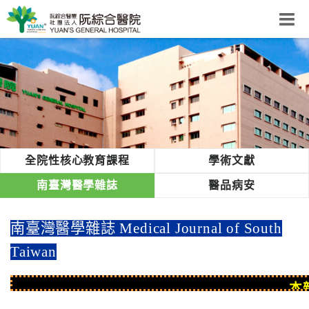
阮綜合醫院
粉絲團
網站導覽
Select Language
▼
回首頁
全院性核心教育課程
學術文獻
阮
南臺灣醫學雜誌
醫品病安
綜
合
南臺灣醫學雜誌
Medical Journal of South
健
康
Taiwan
照
護
本雜
體