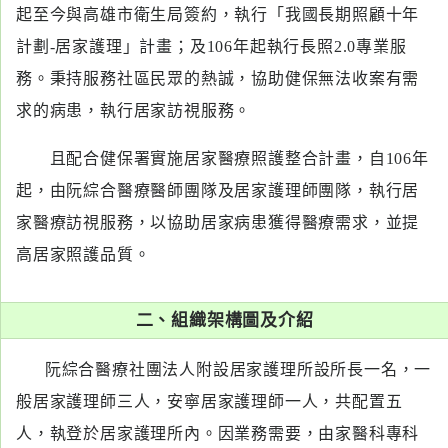
起至今與高雄市衛生局簽約，執行「我國長期照顧十年
醫
計劃-居家護理」計畫；及106年起執行長照2.0專業服
藥
知
務。秉持服務社區民眾的熱誠，協助健保無法收案有需
識
求的病患，執行居家訪視服務。
社
且配合健保署實施居家醫療照護整合計畫，自106年
區
起，由阮綜合醫療醫師團隊及居家護理師團隊，執行居
服
家醫療訪視服務，以協助居家病患獲得醫療需求，並提
務
高居家照護品質。
學
術
二、組織架構圖及介紹
專
區
阮綜合醫療社團法人附設居家護理所設所長一名，一
般居家護理師三人，安寧居家護理師一人，共配置五
訊
息
人，執登於居家護理所內。因業務需要，由家醫科專科