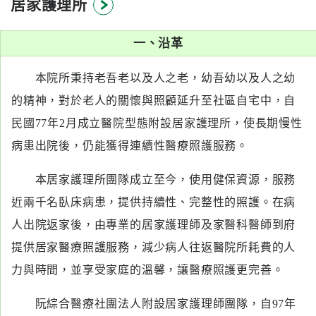
居家護理所
系
一、沿革
認
識
本院所秉持老吾老以及人之老，幼吾幼以及人之幼
阮
綜
的精神，對於老人的關懷與照顧延升至社區自宅中，自
合
民國77年2月成立醫院型態附設居家護理所，使長期慢性
病患出院後，仍能獲得連續性醫療照護服務。
醫
療
本居家護理所團隊成立至今，使用健保資源，服務
服
近兩千名臥床病患，提供持續性、完整性的照護。在病
務
人出院返家後，由專業的居家護理師及家醫科醫師到府
就
提供居家醫療照護服務，減少病人往返醫院所耗費的人
醫
力與時間，並享受家庭的溫馨，讓醫療照護更完善。
指
南
阮綜合醫療社團法人附設居家護理師團隊，自97年