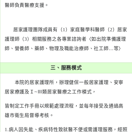
專
醫師負責醫療支援。
區
員
居家護理團隊成員有（1）家庭醫學科醫師（2）居家
工
專
護理師（3）相關服務之各專業諮詢者〈如出院準備護理
區
師、營養師、藥師、物理及職能治療師、社工師…等〉
永
三、服務模式
續
發
本院的居家護理所，辦理健保一般居家護理、安寧
展
居家療護及Ｉ~Ⅲ類居家醫療之工作模式，
皆制定工作手冊以規範處理流程，並每年接受及通過高
雄市衛生局督導考核。
1.病人因失能、疾病特性致就醫不便或需護理服務，經照