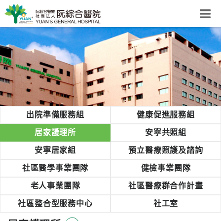
阮綜合醫院
粉絲團
網站導覽
Select Language
▼
回首頁
出院準備服務組
健康促進服務組
阮
居家護理所
安寧共照組
綜
安寧居家組
預立醫療照護及諮詢
合
健
社區醫學事業團隊
健檢事業團隊
康
老人事業團隊
社區醫療群合作計畫
照
護
社區整合型服務中心
社工室
體