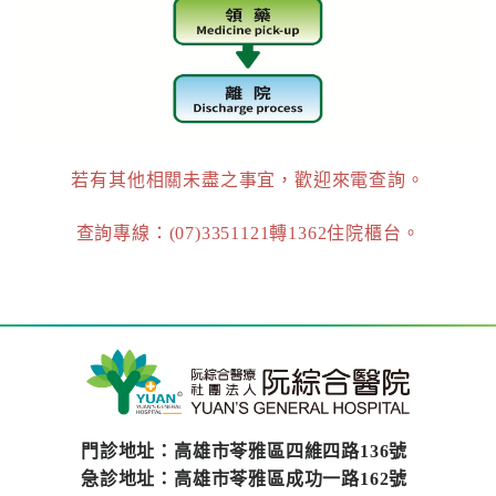
醫
藥
知
識
社
若有其他相關未盡之事宜，歡迎來電查詢。
區
服
查詢專線：(07)3351121轉1362住院櫃台。
務
學
術
專
區
訊
門診地址：高雄市苓雅區四維四路136號
息
急診地址：高雄市苓雅區成功一路162號