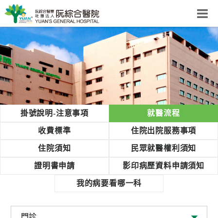
阮綜合醫院
粉絲團
網站導覽
Select Language
▼
回首頁
掛號說明-注意事項
就醫流程
阮
收費標準
住院出院服務事項
綜
住院須知
民眾就醫權利須知
合
健
證明書申請
影印病歷資料申請須知
康
我的病要看哪一科
照
護
體