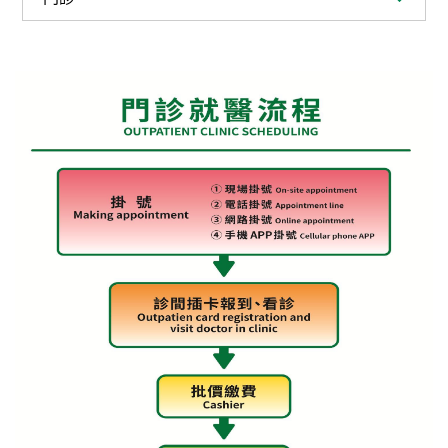
系
認
識
阮
綜
合
醫
療
服
務
就
醫
指
南