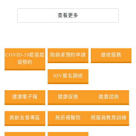
專
區
查看更多
員
工
專
區
COVID-19疫苗疫
陪病者預約申請
健檢服務
苗預約
永
續
HIV匿名篩檢
發
展
健康電子報
健康促進
健康諮詢
高齡友善專區
無菸檳醫院
照服員教育訓練