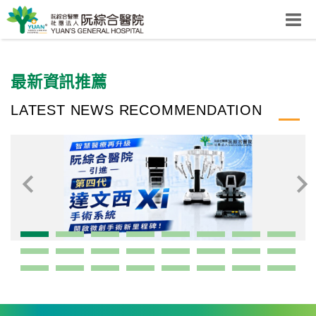
阮綜合醫院
粉絲團
最新資訊推薦
網站導覽
Select Language
▼
LATEST NEWS RECOMMENDATION
回首頁
阮
綜
合
健
康
照
護
體