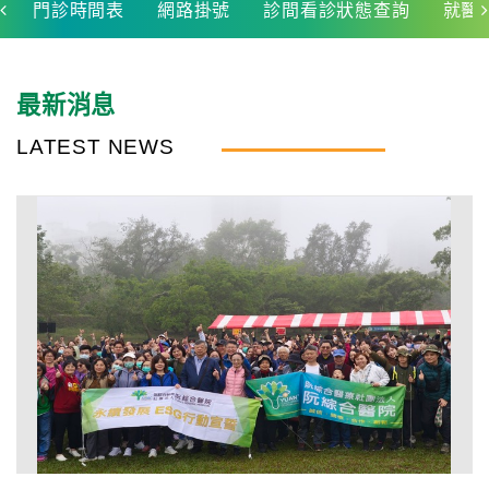
系
門診時間表
網路掛號
診間看診狀態查詢
就醫
認
識
最新消息
阮
LATEST NEWS
綜
合
醫
療
服
務
就
醫
指
南