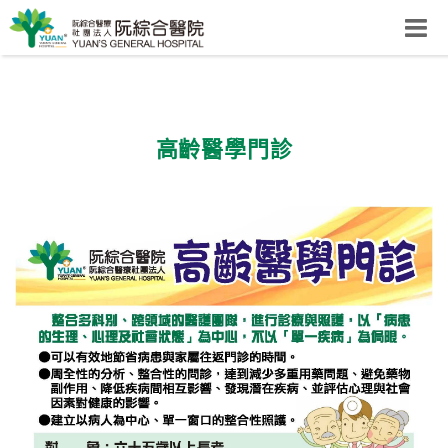
阮綜合醫院
粉絲團
網站導覽
Select Language
▼
高齡醫學門診
回首頁
阮
綜
合
健
康
照
護
體