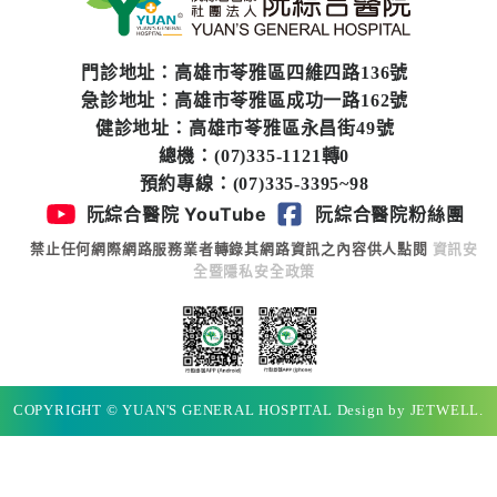
醫
藥
門診地址：高雄市苓雅區四維四路136號
知
急診地址：高雄市苓雅區成功一路162號
識
健診地址：高雄市苓雅區永昌街49號
總機：(07)335-1121轉0
社
預約專線：(07)335-3395~98
區
阮綜合醫院 YouTube
阮綜合醫院粉絲團
服
務
禁止任何網際網路服務業者轉錄其網路資訊之內容供人點閱
資訊安
全暨隱私安全政策
學
術
專
區
COPYRIGHT © YUAN'S GENERAL HOSPITAL Design by JETWELL.
訊
息