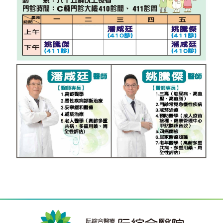
系
認
識
阮
綜
合
醫
療
服
務
就
醫
指
南