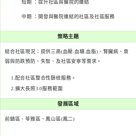
短期 ：提升社區與醫院的連結
醫
藥
中期 ：開發與醫院連結的社區及社區服務
知
識
策略主題
社
結合社區現況：提供三高(血壓.血糖.血脂)、腎臟病、衰
區
服
弱與防跌預防、失智、及社區安寧等需求。
務
1.配合社區整合性篩檢服務。
學
2.擴大長照3.0服務範圍
術
專
發展區域
區
前鎮區、苓雅區、鳳山區(鳳二)
訊
息