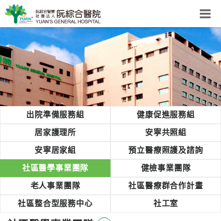
阮綜合醫院
粉絲團
網站導覽
Select Language
▼
回首頁
出院準備服務組
健康促進服務組
阮
居家護理所
安寧共照組
綜
安寧居家組
預立醫療照護及諮詢
合
健
社區醫學事業團隊
健檢事業團隊
康
老人事業團隊
社區醫療群合作計畫
照
護
社區整合型服務中心
社工室
體