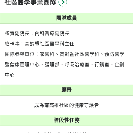
社區醫學事業團隊
系
團隊成員
認
識
權責副院長：內科醫療副院長
阮
綜
總幹事：高齡暨社區醫學科主任
合
團隊參與單位：家醫科、高齡暨社區醫學科、預防醫學
暨健康管理中心、護理部、呼吸治療室、行銷室、企劃
醫
療
中心
服
務
願景
就
成為南高雄社區的健康守護者
醫
指
階段性任務
南