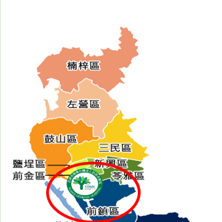
專
區
員
工
專
區
永
續
發
展