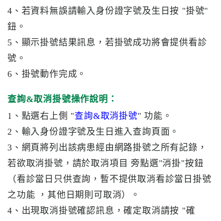
藥
4、若資料無誤請輸入身份證字號及生日按 "掛號"
知
鈕。
識
5、顯示掛號結果訊息，若掛號成功將會提供看診
號。
社
區
6、掛號動作完成。
服
務
查詢&取消掛號操作說明：
1、點選右上側 "
查詢&取消掛號
" 功能。
學
2、輸入身份證字號及生日進入查詢頁面。
術
專
3、網頁將列出該病患經由網路掛號之所有記錄，
區
若欲取消掛號，請於取消項目 旁點選"消掛"按鈕
（看診當日只供查詢，暫不提供取消看診當日掛號
訊
之功能 ，其他日期則可取消）。
息
專
4、出現取消掛號確認訊息，確定取消請按 "確
區