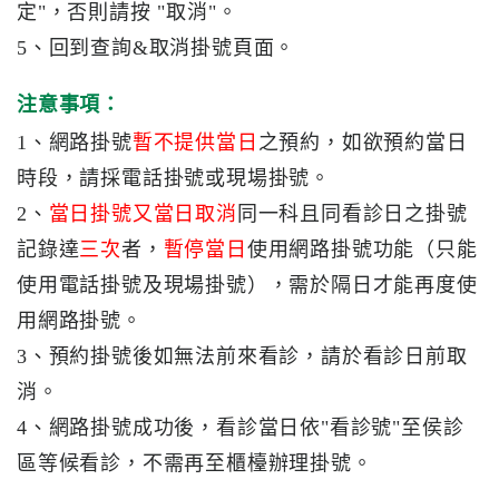
定"，否則請按 "取消"。
5、回到查詢&取消掛號頁面。
員
工
注意事項：
專
區
1、網路掛號
暫不提供當日
之預約，如欲預約當日
時段，請採電話掛號或現場掛號
。
永
2、
當日掛號又當日取消
同一科且同看診日之掛號
續
記錄達
三次
者，
暫停當日
使用網路掛號功能（只能
發
展
使用電話掛號及現場掛號），需於隔日才能再度使
用網路掛號。
3、預約掛號後如無法前來看診，請於看診日前取
消。
4、網路掛號成功後，看診當日依"看診號"至侯診
區等候看診，不需再至櫃檯辦理掛號。