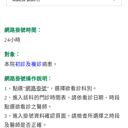
認
識
阮
網路掛號時間：
綜
合
24小時
醫
對象：
療
本院
初診及複診
病患。
服
務
網路掛號操作說明：
1、點選"
網路掛號
"，選擇欲看診科別。
就
醫
2、進入該科的門診時間表，請依看診日期、時段
指
點選欲看診之醫師。
南
3、進入掛號資料確認頁面，請檢查所選擇之時段
及醫師是否正確。
醫