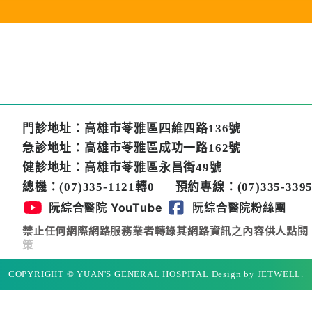
門診地址：高雄市苓雅區四維四路136號
急診地址：高雄市苓雅區成功一路162號
健診地址：高雄市苓雅區永昌街49號
總機：(07)335-1121轉0
預約專線：(07)335-3395
阮綜合醫院 YouTube
阮綜合醫院粉絲團
禁止任何網際網路服務業者轉錄其網路資訊之內容供人點閱
策
COPYRIGHT © YUAN'S GENERAL HOSPITAL Design by JETWELL.