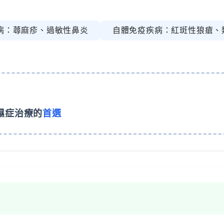
病：蕁麻疹、過敏性鼻炎
自體免疫疾病：紅斑性狼瘡、
濕症治療的
首選