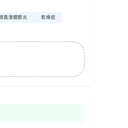
類風溼關節炎
乾燥症