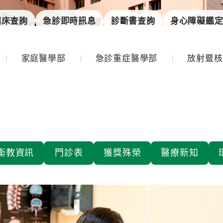
病床查詢
急診即時訊息
診斷書查詢
身心障礙鑑
家庭醫學部
急診重症醫學部
放射暨核
衛教資訊
門診表
獲獎殊榮
醫療新知