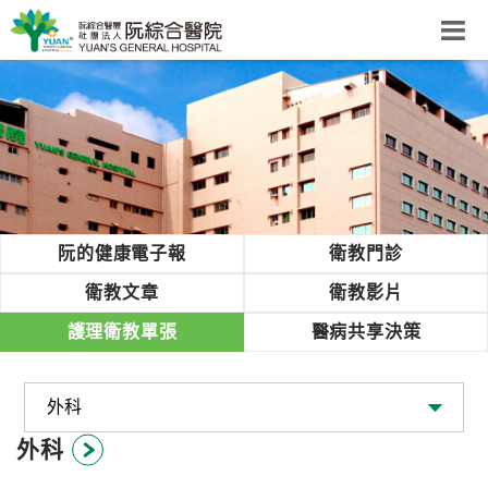
阮綜合醫院
粉絲團
網站導覽
Select Language
▼
回首頁
阮的健康電子報
衛教門診
阮
衛教文章
衛教影片
綜
護理衛教單張
醫病共享決策
合
健
康
照
護
外科
體