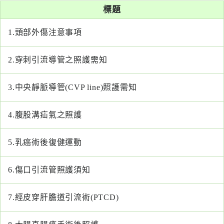
系
標題
1.
頭部外傷注意事項
認
識
阮
2.
穿刺引流導管之照護需知
綜
合
3.
中央靜脈導管(CVP line)照護需知
醫
4.
腹股溝疝氣之照護
療
服
5.
乳癌術後復健運動
務
6.
傷口引流管照護須知
就
醫
指
7.
經皮穿肝膽道引流術(PTCD)
南