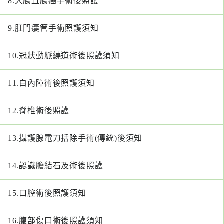
8.
大腸直腸癌手術後照護
醫
藥
9.
肛門瘻管手術照護須知
知
識
10.
冠狀動脈繞道術後照護須知
社
11.
白內障術後照護須知
區
服
12.
脊椎術後照護
務
13.
攝護腺電刀括除手術(傳統)後須知
學
術
專
14.
認識膽結石及術後照護
區
15.
口腔術後照護須知
訊
息
16.
腹部傷口術後照護須知