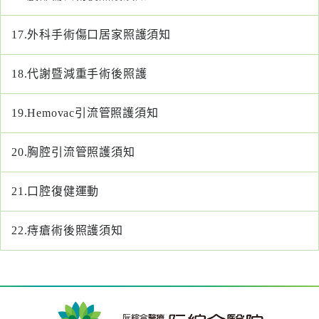
專
區
17.
外科手術傷口居家照護須知
員
18.
代謝暨減重手術後照護
工
專
區
19.
Hemovac引流管照護須知
永
20.
胸腔引流管照護須知
續
發
21.
口腔復健運動
展
22.
痔瘡術後照護須知