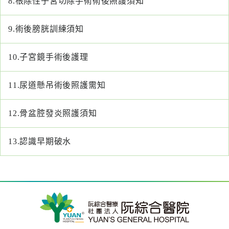
8.
根除性子宮切除手術術後照護須知
醫
藥
9.
術後膀胱訓練須知
知
識
10.
子宮鏡手術後護理
社
11.
尿道懸吊術後照護需知
區
服
12.
骨盆腔發炎照護須知
務
13.
認識早期破水
學
術
專
區
訊
息