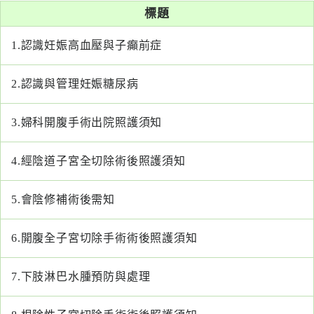
系
標題
1.
認識妊娠高血壓與子癲前症
認
識
阮
2.
認識與管理妊娠糖尿病
綜
合
3.
婦科開腹手術出院照護須知
醫
4.
經陰道子宮全切除術後照護須知
療
服
5.
會陰修補術後需知
務
6.
開腹全子宮切除手術術後照護須知
就
醫
指
7.
下肢淋巴水腫預防與處理
南