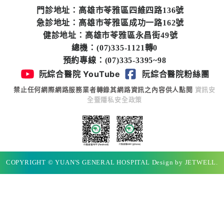
專
門診地址：高雄市苓雅區四維四路136號
區
急診地址：高雄市苓雅區成功一路162號
健診地址：高雄市苓雅區永昌街49號
員
總機：(07)335-1121轉0
工
預約專線：(07)335-3395~98
專
阮綜合醫院 YouTube
阮綜合醫院粉絲團
區
禁止任何網際網路服務業者轉錄其網路資訊之內容供人點閱
資訊安
全暨隱私安全政策
永
續
發
展
COPYRIGHT © YUAN'S GENERAL HOSPITAL Design by JETWELL.