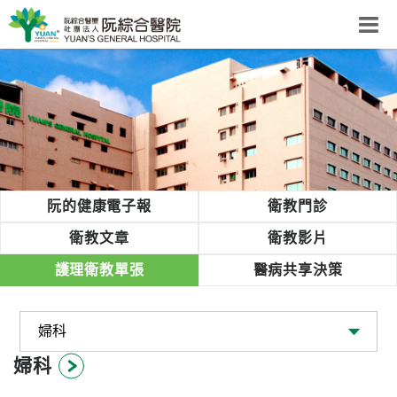
阮綜合醫院
粉絲團
網站導覽
Select Language
▼
回首頁
阮的健康電子報
衛教門診
阮
衛教文章
衛教影片
綜
護理衛教單張
醫病共享決策
合
健
康
照
護
婦科
體