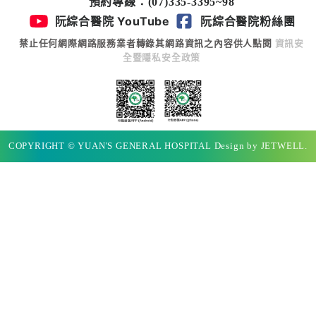
預約專線：(07)335-3395~98
專
阮綜合醫院 YouTube
阮綜合醫院粉絲團
區
禁止任何網際網路服務業者轉錄其網路資訊之內容供人點閱
資訊安
全暨隱私安全政策
員
工
專
區
COPYRIGHT © YUAN'S GENERAL HOSPITAL Design by JETWELL.
永
續
發
展