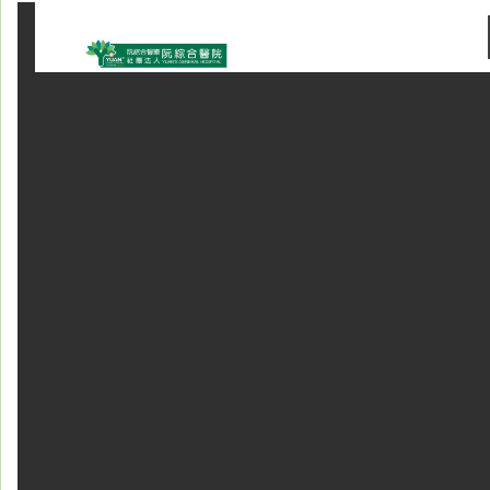
系
認
識
阮
綜
合
醫
療
服
務
就
醫
指
南