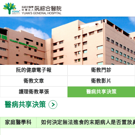
阮綜合醫院
粉絲團
網站導覽
Select Language
▼
回首頁
阮的健康電子報
衛教門診
阮
衛教文章
衛教影片
綜
護理衛教單張
醫病共享決策
合
健
醫病共享決策
康
照
家庭醫學科
如何決定無法進食的末期病人是否置放
護
體