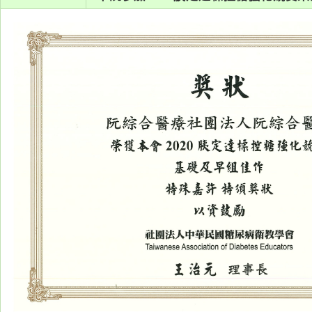
系
認
識
阮
綜
合
醫
療
服
務
就
醫
指
南