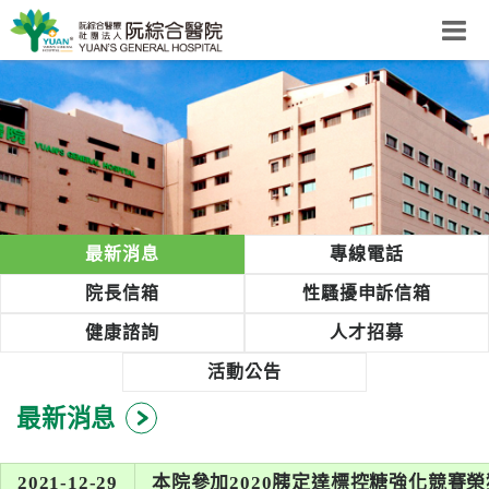
阮綜合醫院
粉絲團
網站導覽
Select Language
▼
回首頁
最新消息
專線電話
阮
院長信箱
性騷擾申訴信箱
綜
健康諮詢
人才招募
合
健
活動公告
康
最新消息
照
護
體
2021-12-29
本院參加2020胰定達標控糖強化競賽榮