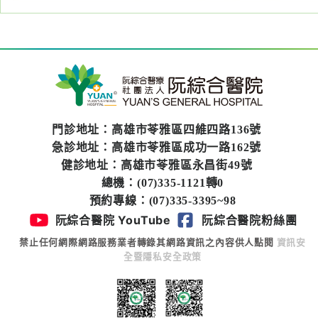
醫
藥
知
識
社
區
門診地址：高雄市苓雅區四維四路136號
服
急診地址：高雄市苓雅區成功一路162號
務
健診地址：高雄市苓雅區永昌街49號
總機：(07)335-1121轉0
學
預約專線：(07)335-3395~98
術
阮綜合醫院 YouTube
阮綜合醫院粉絲團
專
禁止任何網際網路服務業者轉錄其網路資訊之內容供人點閱
資訊安
區
全暨隱私安全政策
訊
息