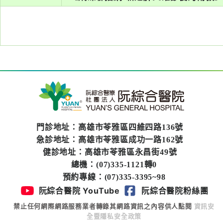
系
認
識
阮
綜
合
醫
療
門診地址：高雄市苓雅區四維四路136號
服
急診地址：高雄市苓雅區成功一路162號
務
健診地址：高雄市苓雅區永昌街49號
總機：(07)335-1121轉0
就
預約專線：(07)335-3395~98
醫
阮綜合醫院 YouTube
阮綜合醫院粉絲團
指
禁止任何網際網路服務業者轉錄其網路資訊之內容供人點閱
資訊安
南
全暨隱私安全政策