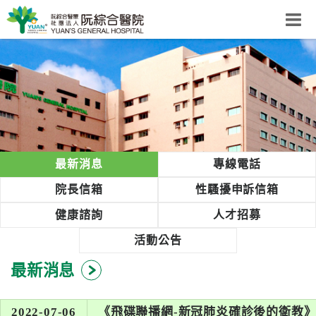
阮綜合醫院
粉絲團
網站導覽
Select Language
▼
回首頁
最新消息
專線電話
阮
院長信箱
性騷擾申訴信箱
綜
健康諮詢
人才招募
合
健
活動公告
康
最新消息
照
護
體
2022-07-06
《飛碟聯播網-新冠肺炎確診後的衛教》