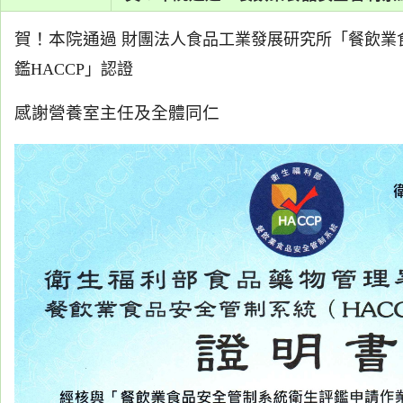
系
賀！本院通過
財團法人食品工業發展研究所「餐飲業
認
鑑
H
ACCP
」認證
識
阮
感謝營養室主任及全體同仁
綜
合
醫
療
服
務
就
醫
指
南