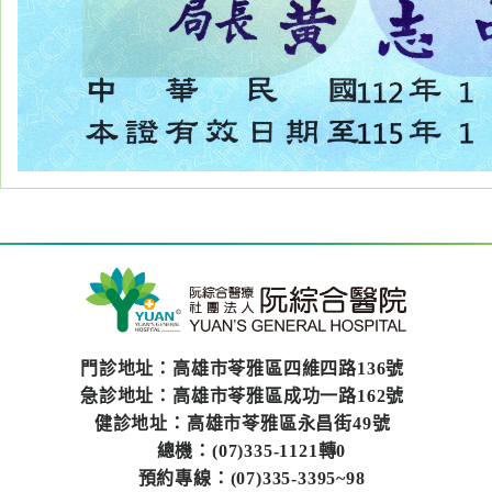
專
區
員
工
專
區
永
續
發
展
門診地址：高雄市苓雅區四維四路136號
急診地址：高雄市苓雅區成功一路162號
健診地址：高雄市苓雅區永昌街49號
總機：(07)335-1121轉0
預約專線：(07)335-3395~98