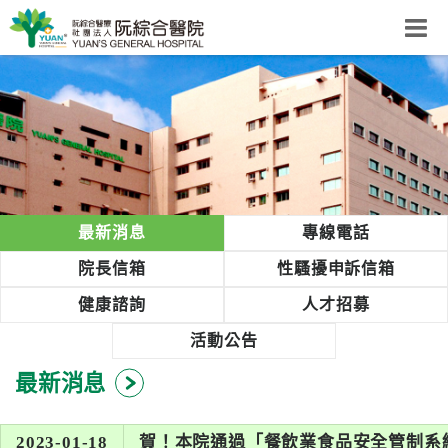
阮綜合醫院
粉絲團
網站導覽
Select Language
▼
回首頁
最新消息
專線電話
阮
院長信箱
性騷擾申訴信箱
綜
健康諮詢
人才招募
合
健
活動公告
康
最新消息
照
護
體
2023-01-18
賀！本院通過「餐飲業食品安全管制系統