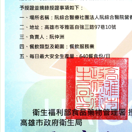
醫
藥
知
識
社
區
服
務
學
術
專
區
訊
息