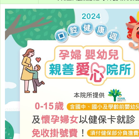
系
認
識
阮
綜
合
醫
療
服
務
就
醫
指
南