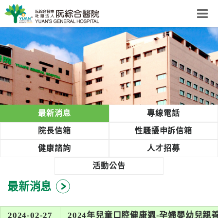
阮綜合醫院
粉絲團
網站導覽
Select Language
▼
回首頁
最新消息
專線電話
阮
院長信箱
性騷擾申訴信箱
綜
健康諮詢
人才招募
合
健
活動公告
康
最新消息
照
護
體
2024-02-27
2024年兒童口腔健康週-孕婦嬰幼兒親