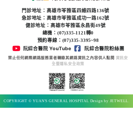
專
區
門診地址：高雄市苓雅區四維四路136號
急診地址：高雄市苓雅區成功一路162號
員
健診地址：高雄市苓雅區永昌街49號
工
總機：(07)335-1121轉0
專
預約專線：(07)335-3395~98
區
阮綜合醫院 YouTube
阮綜合醫院粉絲團
禁止任何網際網路服務業者轉錄其網路資訊之內容供人點閱
資訊安
永
全暨隱私安全政策
續
發
展
COPYRIGHT © YUAN'S GENERAL HOSPITAL Design by JETWELL.