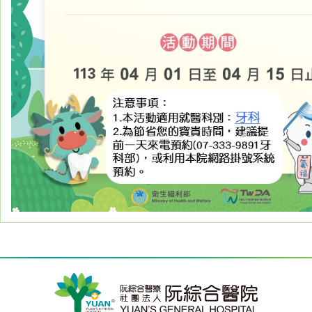
醫
藥
知
識
社
區
服
務
學
術
專
區
訊
息