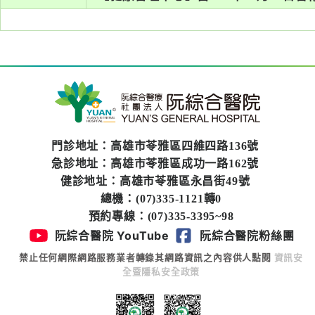
系
認
識
阮
綜
合
門診地址：高雄市苓雅區四維四路136號
醫
急診地址：高雄市苓雅區成功一路162號
療
健診地址：高雄市苓雅區永昌街49號
服
總機：(07)335-1121轉0
務
預約專線：(07)335-3395~98
阮綜合醫院 YouTube
阮綜合醫院粉絲團
就
禁止任何網際網路服務業者轉錄其網路資訊之內容供人點閱
資訊安
醫
全暨隱私安全政策
指
南