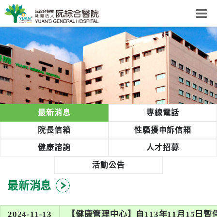
阮綜合醫院
粉絲團
網站導覽
Select Language
▼
回首頁
最新消息
專線電話
阮
院長信箱
性騷擾申訴信箱
綜
健康諮詢
人才招募
合
健
活動公告
康
最新消息
照
護
體
2024-11-13
【健康管理中心】自113年11月15