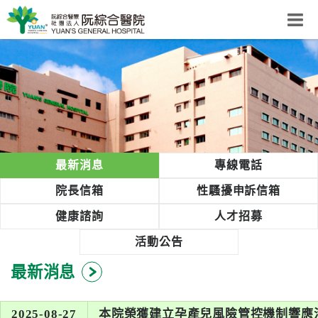
阮綜合醫院
粉絲團
網站導覽
Select Language
▼
回首頁
最新消息
專線電話
阮
院長信箱
性騷擾申訴信箱
綜
健康諮詢
人才招募
合
健
活動公告
康
最新消息
照
護
體
2025-08-27
本院榮獲建立孕產兒風險管控機制響應