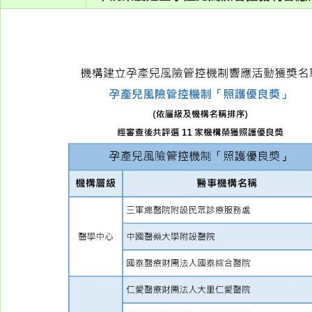
系
認
識
阮
綜
合
醫
療
服
務
就
醫
指
南