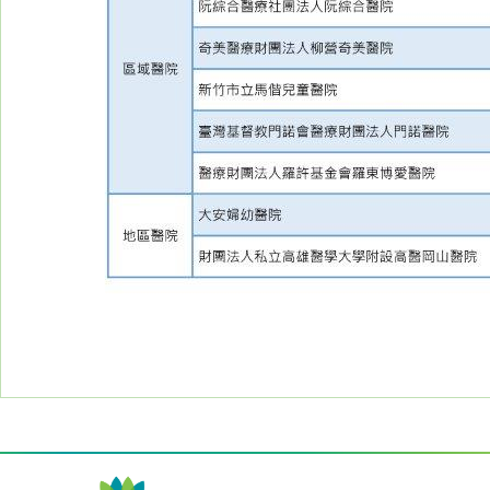
醫
藥
知
識
社
區
服
務
學
術
專
區
訊
息