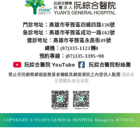
專
區
門診地址：高雄市苓雅區四維四路136號
員
急診地址：高雄市苓雅區成功一路162號
工
健診地址：高雄市苓雅區永昌街49號
專
總機：(07)335-1121轉0
區
預約專線：(07)335-3395~98
阮綜合醫院 YouTube
阮綜合醫院粉絲團
永
續
禁止任何網際網路服務業者轉錄其網路資訊之內容供人點閱
資訊安
發
全暨隱私安全政策
展
COPYRIGHT © YUAN'S GENERAL HOSPITAL Design by JETWELL.