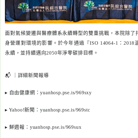
醫
藥
知
識
面對氣候變遷與醫療體系永續轉型的雙重挑戰，本院除了
身營運對環境的影響。於今年通過『ISO 14064-1：20
社
永續，並持續邁向2050年淨零碳排目標。
區
服
務
｜詳細新聞報導
學
▸ 自由健康網：
yuanhosp.pse.is/969sxy
術
專
區
▸ Yahoo!新聞：
yuanhosp.pse.is/969stc
訊
▸ 鮮週報：
yuanhosp.pse.is/969sux
息