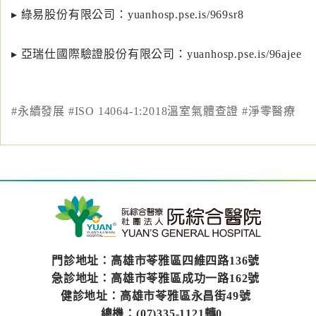
專
▸ 綠易股份有限公司：
yuanhosp.pse.is/969sr8
區
▸ 亞瑞仕國際驗證股份有限公司：
yuanhosp.pse.is/96ajee
員
工
專
區
#永續發展 #ISO 14064-1:2018溫室氣體查證 #淨零醫療
永
續
發
展
門診地址：高雄市苓雅區四維四路136號
急診地址：高雄市苓雅區成功一路162號
健診地址：高雄市苓雅區永昌街49號
總機：(07)335-1121轉0