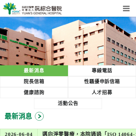
阮綜合醫院
粉絲團
網站導覽
Select Language
▼
回首頁
最新消息
專線電話
阮
院長信箱
性騷擾申訴信箱
綜
健康諮詢
人才招募
合
健
活動公告
康
最新消息
照
護
體
2026-06-04
邁向淨零醫療，本院通過「ISO 14064