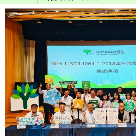
系
認
識
阮
綜
合
醫
療
服
務
就
醫
指
南