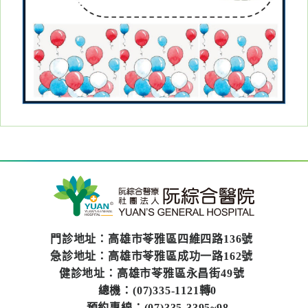
醫
藥
知
識
社
區
服
務
學
術
專
門診地址：高雄市苓雅區四維四路136號
區
急診地址：高雄市苓雅區成功一路162號
健診地址：高雄市苓雅區永昌街49號
訊
總機：(07)335-1121轉0
息
預約專線：(07)335-3395~98