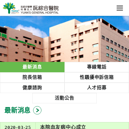
阮綜合醫院
粉絲團
網站導覽
Select Language
▼
回首頁
最新消息
專線電話
阮
院長信箱
性騷擾申訴信箱
綜
健康諮詢
人才招募
合
健
活動公告
康
最新消息
照
護
體
2020-03-25
本院血友病中心成立