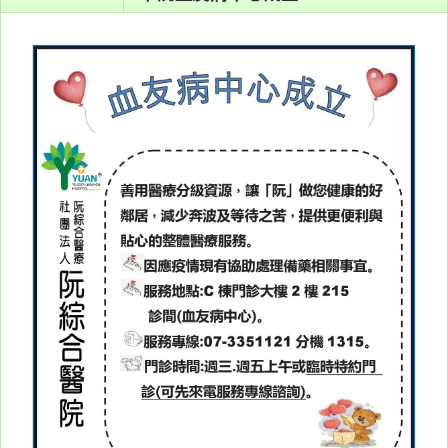
系
認
識
阮
綜
合
醫
療
服
務
就
醫
指
南