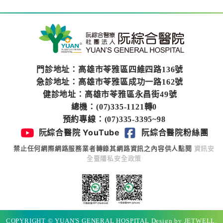
醫
藥
知
識
門診地址：高雄市苓雅區四維四路136號
社
急診地址：高雄市苓雅區成功一路162號
區
健診地址：高雄市苓雅區永昌街49號
服
總機：(07)335-1121轉0
務
預約專線：(07)335-3395~98
阮綜合醫院 YouTube
阮綜合醫院粉絲團
學
禁止任何網際網路服務業者轉錄其網路資訊之內容供人點閱
資訊安
術
全暨隱私安全政策
專
區
訊
息
COPYRIGHT © YUAN'S GENERAL HOSPITAL Design by JETWELL.