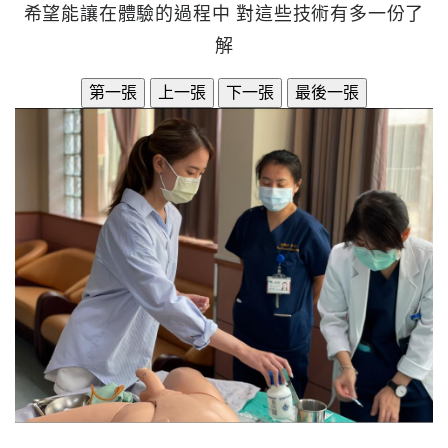
系
希望能讓在體驗的過程中 對這些技術有多一份了
解
認
識
阮
綜
合
醫
療
服
務
就
醫
指
南