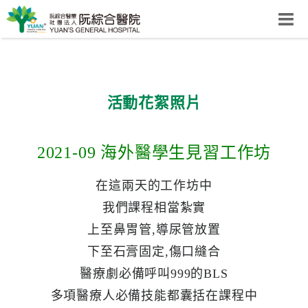
阮綜合醫院
粉絲團
網站導覽
Select Language
▼
活動花絮照片
回首頁
2021-09 海外醫學生見習工作坊
阮
在這兩天的工作坊中
綜
我們課程相當紮實
合
上至鼻胃管,導尿管放置
健
康
下至石膏固定,傷口縫合
照
醫療劇必備呼叫999的BLS
護
多項醫療人必備技能都囊括在課程中
體