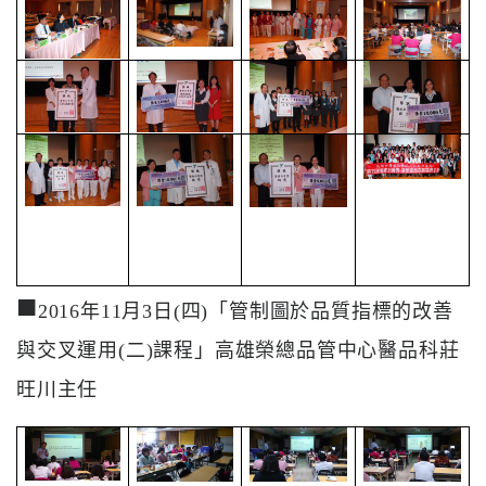
系
認
識
阮
綜
合
醫
療
服
■
2016年11月3日(四)「管制圖於品質指標的改善
務
與交叉運用(二)課程」高雄榮總品管中心醫品科莊
就
旺川主任
醫
指
南