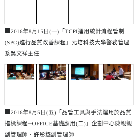
醫
藥
知
■
識
2016年8月15日(一)「TCPI運用統計流程管制
(SPC)進行品質改善課程」元培科技大學醫務管理
社
系吳文祥主任
區
服
務
學
術
專
區
■
2016年8月5日(五)「品管工具與手法運用於品質
指標課程─OFFICE基礎應用(二)」企劃中心陳親親
訊
息
副管理師、許彤筵副管理師