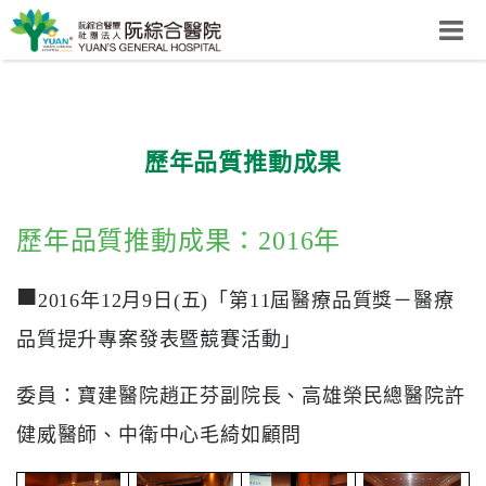
阮綜合醫院
粉絲團
網站導覽
Select Language
▼
歷年品質推動成果
回首頁
歷年品質推動成果：2016年
■
阮
2016年12月9日(五)「第11屆醫療品質獎－醫療
綜
品質提升專案發表暨競賽活動」
合
健
康
委員：寶建醫院趙正芬副院長、高雄榮民總醫院許
照
健威醫師、中衛中心毛綺如顧問
護
體