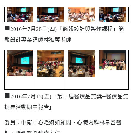
專
區
■
員
2016年7月28日(四)「簡報設計與製作課程」簡
工
專
報設計專業講師林稚蓉老師
區
永
續
發
展
■
2016年7月15(五)「第11屆醫療品質獎─醫療品質
提昇活動期中報告」
委員：中衛中心毛綺如顧問、心臟內科林韋丞醫