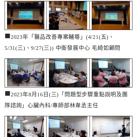
醫
藥
知
識
■
2023年「醫品改善專案輔導」(4/21(五)、
社
5/31(三)、9/27(三)) 中衛發展中心 毛綺如顧問
區
服
務
學
■
術
2023年8月16日(三)「問題型步驟重點說明及團
專
隊諮詢」心臟內科/專師部林韋丞主任
區
訊
息