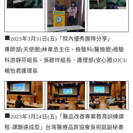
■
2023年3月31日(五)「院內優秀團隊分享」
專師部(天使圈)林韋丞主任、檢驗科(醫檢圈)檢驗
科游靜芬組長、吳碧玲組長、護理部(安心圈)2ICU
楊怡君護理長
■
2023年3月24日(五)「醫品改善專案教育訓練課
程-課題達成型」台灣醫療品質協會吳宛庭副秘書