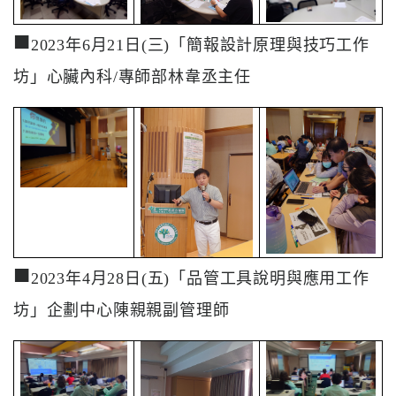
專
區
■
2023年6月21日(三)「簡報設計原理與技巧工作
員
坊」心臟內科/專師部林韋丞主任
工
專
區
永
續
發
展
■
2023年4月28日(五)「品管工具說明與應用工作
坊」企劃中心陳親親副管理師