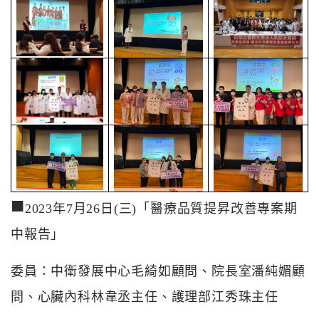
系
認
識
阮
綜
合
醫
療
服
■
務
2023年7月26日(三)「醫療品質提昇改善專案期
中報告」
就
醫
委員：中衛發展中心毛綺如顧問、院長室潘純媚顧
指
問、心臟內科林韋丞主任、護理部江秀珠主任
南