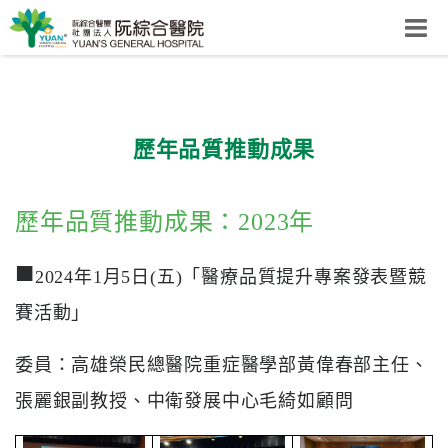
阮綜合醫院
粉絲團
網站導覽
Select Language
▼
歷年品質推動成果
回首頁
歷年品質推動成果：2023年
■
阮
2024年1月5日(五)「醫療品質提升專案發表暨競
綜
賽活動」
合
健
康
委員：高雄榮民總醫院重症醫學部黃偉春部主任、
照
張麗銀副教授、中衛發展中心毛綺如顧問
護
體