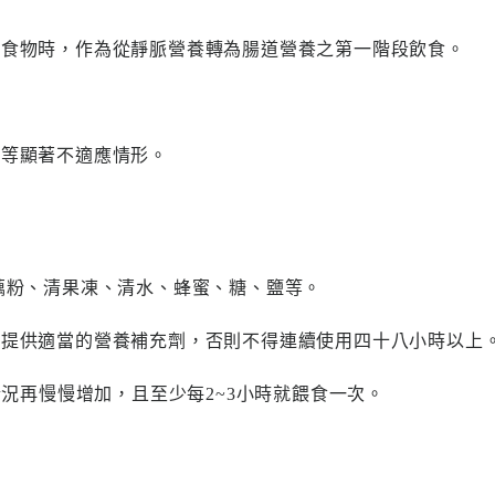
應食物時，作為從靜脈營養轉為腸道營養之第一階段飲食。
瀉等顯著不適應情形。
稀藕粉、清果凍、清水、蜂蜜、糖、鹽等。
外提供適當的營養補充劑，否則不得連續使用四十八小時以上
而後視情況再慢慢增加，且至少每2~3小時就餵食一次。