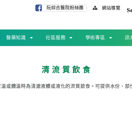
阮綜合醫院粉絲團
網站導覽
S
醫藥知識
社區服務
學術專區
訊
清 流 質 飲 食
室溫或體溫時為清澈液體或液化的流質飲食。可提供水份、部