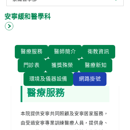
認
識
安寧緩和醫學科
阮
綜
合
醫
醫療服務
醫師簡介
衛教資訊
療
服
門診表
獲獎殊榮
醫療新知
務
環境及儀器設備
網路掛號
就
醫療服務
醫
指
南
本院提供安寧共同照顧及安寧居家服務，
由受過安寧專業訓練醫療人員，提供身、
醫