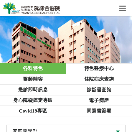
阮綜合醫院
粉絲團
網站導覽
回首頁
阮
各科特色
特色醫療中心
綜
醫師陣容
住院病床查詢
合
健
急診即時訊息
診斷書查詢
康
身心障礙鑑定專區
電子病歷
照
護
Covid19專區
同意書簽署
體
系