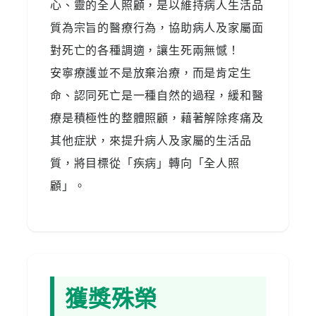
藥
心、靈的全人照顧，是以維持病人生活品
知
質為宗旨的醫療行為，協助病人及家屬面
識
對死亡的各種調適，讓生死兩無憾！
安寧療護並不是放棄治療，而是肯定生
社
區
命、認同死亡是一種自然的過程，緩和醫
服
療是積極性的整體照顧，藉著解除疼痛及
務
其他症狀，來提升病人及家屬的生活品
質，將目標從「疾病」轉向「全人照
學
術
顧」。
專
區
訊
息
專
獲獎殊榮
區