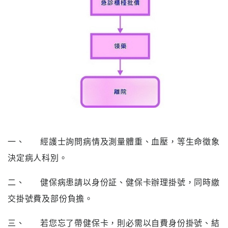
醫
藥
知
識
社
區
服
務
一、
經護士詢問病情及測量體重、血壓，等生命徵象
學
術
決定病人科別。
專
區
二、
健保病患請以身份証、健保卡辦理掛號，同時繳
交掛號費及部份負擔。
訊
息
三、
若您忘了帶健保卡，則必需以自費身份掛號、結