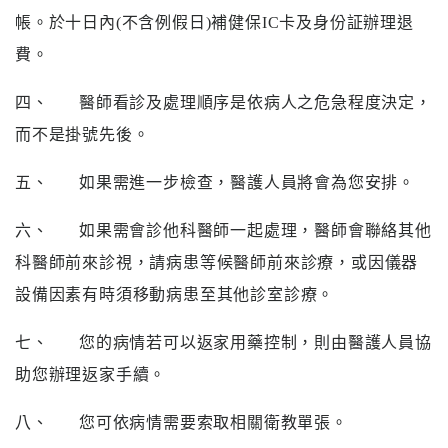
專
帳。於十日內(不含例假日)補健保IC卡及身份証辦理退
區
費。
員
四、
醫師看診及處理順序是依病人之危急程度決定，
工
專
而不是掛號先後。
區
五、
如果需進一步檢查，醫護人員將會為您安排。
永
六、
如果需會診他科醫師一起處理，醫師會聯絡其他
續
發
科醫師前來診視，請病患等候醫師前來診療，或因儀器
展
設備因素有時須移動病患至其他診室診療。
七、
您的病情若可以返家用藥控制，則由醫護人員協
助您辦理返家手續。
八、
您可依病情需要索取相關衛教單張。