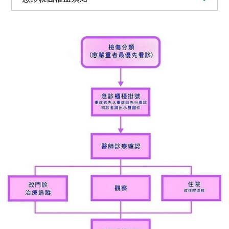
系
認
識
阮
綜
合
醫
療
服
務
就
醫
指
南