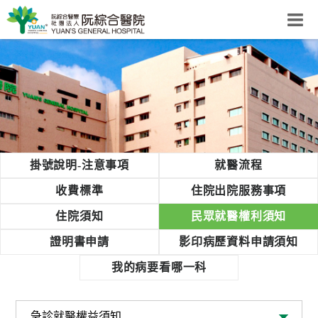
阮綜合醫院
粉絲團
網站導覽
Select Language
▼
回首頁
掛號說明-注意事項
就醫流程
阮
收費標準
住院出院服務事項
綜
住院須知
民眾就醫權利須知
合
健
證明書申請
影印病歷資料申請須知
康
我的病要看哪一科
照
護
體