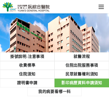
阮綜合醫院
粉絲團
網站導覽
回首頁
阮
掛號說明-注意事項
就醫流程
綜
收費標準
住院出院服務事項
合
健
住院須知
民眾就醫權利須知
康
證明書申請
影印病歷資料申請須知
照
護
我的病要看哪一科
體
系