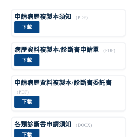
認
識
申請病歷複製本須知
(PDF)
阮
下載
綜
合
病歷資料複製本/診斷書申請單
(PDF)
醫
下載
療
服
務
申請病歷資料複製本/診斷書委託書
就
(PDF)
醫
下載
指
南
各類診斷書申請須知
(DOCX)
醫
下載