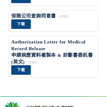
藥
知
識
保險公司查詢同意書
(PDF)
下載
社
區
服
Authorization Letter for Medical
務
Record Release
申請病歷資料複製本 & 診斷書委託書
學
(英文)
術
(PDF)
專
下載
區
訊
息
專
區