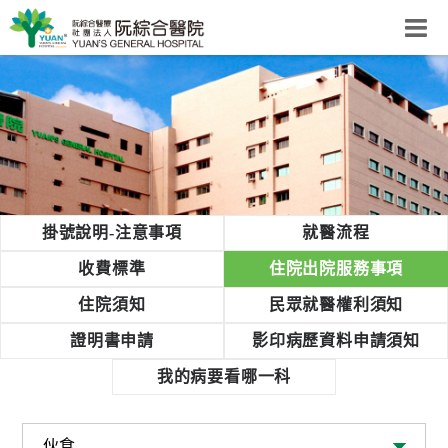
阮綜合醫院
粉絲團
網站導覽
Select Language
▼
回首頁
掛號說明-注意事項
就醫流程
阮
收費標準
住院出院服務事項
綜
住院須知
民眾就醫權利須知
合
健
證明書申請
影印病歷資料申請須知
康
我的病要看哪一科
照
護
體