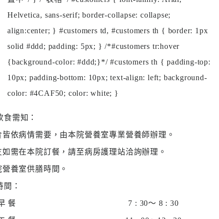
醫
Helvetica, sans-serif; border-collapse: collapse;
藥
align:center; } #customers td, #customers th { border: 1px
知
solid #ddd; padding: 5px; } /*#customers tr:hover
識
{background-color: #ddd;}*/ #customers th { padding-top:
社
10px; padding-bottom: 10px; text-align: left; background-
區
color: #4CAF50; color: white; }
服
務
飲食需知：
伙食皆依病情需要，由本院營養室專業營養師辦理。
學
術
親友如需在本院訂餐，請至病房護理站洽詢辦理。
專
醫院營養室供膳時間。
區
時間：
訊
早 餐
7 : 30～ 8 : 30
息