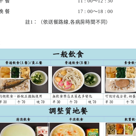
午 餐
11 : 00～12 : 30
專
區
晚 餐
17 : 00～18 : 00
註1：（依送餐路線,各病房時間不同）
員
工
專
：
區
永
續
發
展