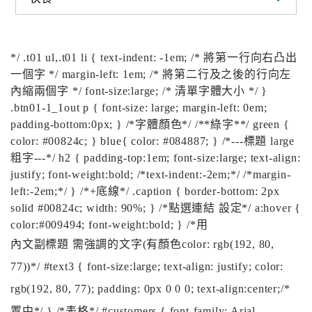
系
認
*/ .t01 ul,.t01 li { text-indent: -1em; /* 將第一行向右凸出
識
一個字 */ margin-left: 1em; /* 將第二行及之後的行向左
阮
內縮兩個字 */ font-size:large; /* 清單字體大小 */ }
綜
.btn01-1_1out p { font-size: large; margin-left: 0em;
合
padding-bottom:0px; } /*字體顏色*/ /**綠字**/ green {
color: #00824c; } blue{ color: #084887; } /*---標題 large
醫
粗字---*/ h2 { padding-top:1em; font-size:large; text-align:
療
justify; font-weight:bold; /*text-indent:-2em;*/ /*margin-
服
left:-2em;*/ } /*+底線*/ .caption { border-bottom: 2px
務
solid #00824c; width: 90%; } /*點選連結 設定*/ a:hover {
color:#009494; font-weight:bold; } /*用
就
內文副標題 需強調的文字(有顏色color: rgb(192, 80,
醫
77))*/ #text3 { font-size:large; text-align: justify; color:
指
rgb(192, 80, 77); padding: 0px 0 0 0; text-align:center;/*
南
置中*/ } /*表格*/ #customers { font-family: Arial,