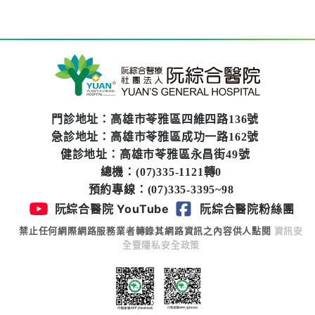
系
認
識
阮
綜
合
門診地址：高雄市苓雅區四維四路136號
急診地址：高雄市苓雅區成功一路162號
醫
健診地址：高雄市苓雅區永昌街49號
療
總機：(07)335-1121轉0
服
預約專線：(07)335-3395~98
務
阮綜合醫院 YouTube
阮綜合醫院粉絲團
禁止任何網際網路服務業者轉錄其網路資訊之內容供人點閱
資訊安
就
全暨隱私安全政策
醫
指
南