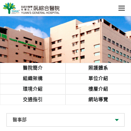
阮綜合醫院
粉絲團
網站導覽
Select Language
▼
回首頁
醫院簡介
照護體系
阮
組織架構
單位介紹
綜
環境介紹
樓層介紹
合
健
交通指引
網站導覽
康
照
護
體