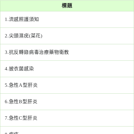
系
標題
1.
流感照護須知
認
識
阮
2.
尖頭濕疣(菜花)
綜
合
3.
抗反轉錄病毒治療藥物衛教
醫
4.
披衣菌感染
療
服
5.
急性A型肝炎
務
6.
急性B型肝炎
就
醫
指
7.
急性C型肝炎
南