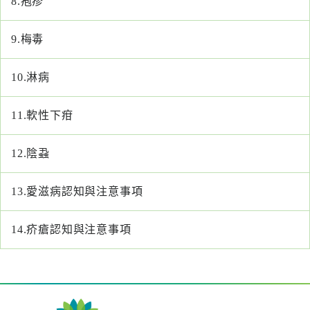
8.
疱疹
醫
藥
9.
梅毒
知
識
10.
淋病
社
11.
軟性下疳
區
服
12.
陰蝨
務
13.
愛滋病認知與注意事項
學
術
專
14.
疥瘡認知與注意事項
區
訊
息