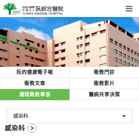
阮綜合醫院
粉絲團
網站導覽
Select Language
▼
回首頁
阮的健康電子報
衛教門診
阮
衛教文章
衛教影片
綜
護理衛教單張
醫病共享決策
合
健
康
照
護
感染科
體