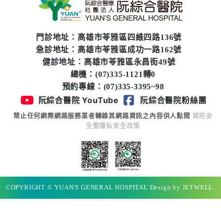
專
區
門診地址：高雄市苓雅區四維四路136號
員
急診地址：高雄市苓雅區成功一路162號
工
健診地址：高雄市苓雅區永昌街49號
專
總機：(07)335-1121轉0
區
預約專線：(07)335-3395~98
阮綜合醫院 YouTube
阮綜合醫院粉絲團
永
續
禁止任何網際網路服務業者轉錄其網路資訊之內容供人點閱
資訊安
全暨隱私安全政策
發
展
COPYRIGHT © YUAN'S GENERAL HOSPITAL Design by JETWELL.